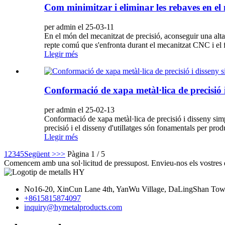
Com minimitzar i eliminar les rebaves en el
per admin el 25-03-11
En el món del mecanitzat de precisió, aconseguir una alta 
repte comú que s'enfronta durant el mecanitzat CNC i el f
Llegir més
Conformació de xapa metàl·lica de precisió i d
per admin el 25-02-13
Conformació de xapa metàl·lica de precisió i disseny simpli
precisió i el disseny d'utillatges són fonamentals per pr
Llegir més
1
2
3
4
5
Següent >
>>
Pàgina 1 / 5
Comencem amb una sol·licitud de pressupost. Envieu-nos els vostres di
No16-20, XinCun Lane 4th, YanWu Village, DaLingShan Tow
+8615815874097
inquiry@hymetalproducts.com