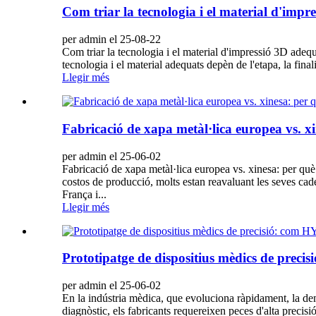
Com triar la tecnologia i el material d'impr
per admin el 25-08-22
Com triar la tecnologia i el material d'impressió 3D adequ
tecnologia i el material adequats depèn de l'etapa, la fin
Llegir més
Fabricació de xapa metàl·lica europea vs. xi
per admin el 25-06-02
Fabricació de xapa metàl·lica europea vs. xinesa: per què
costos de producció, molts estan reavaluant les seves ca
França i...
Llegir més
Prototipatge de dispositius mèdics de precis
per admin el 25-06-02
En la indústria mèdica, que evoluciona ràpidament, la de
diagnòstic, els fabricants requereixen peces d'alta precis