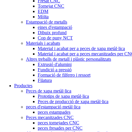
Fresat CNC
Tornejat CNC
EDM
Mòlta
Estampació de metalls
eines d'estampació
Dibuix profund
Cop de puny NCT
Materials i acabats
Material i acabat per a peces de xapa metàl·lica
Material i acabat per a peces mecanitzades per C
Altres treballs de metall i plàstic personalitzats
Extrusió d'alumini
Fundició a pressió
Formació de filferro i ressort
Filatura
Productes
Peces de xapa metàl·lica
Prototips de xapa metàl·lica
Peces de producció de xapa metàl·lica
peces d'estampació metàl·lica
peces estampades
Peces mecanitzades CNC
peces tornejades CNC
peces fresades per CNC