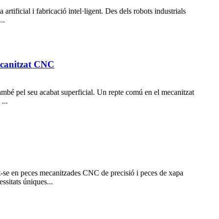
rtificial i fabricació intel·ligent. Des dels robots industrials
..
mecanitzat CNC
ambé pel seu acabat superficial. Un repte comú en el mecanitzat
...
ant-se en peces mecanitzades CNC de precisió i peces de xapa
ssitats úniques...