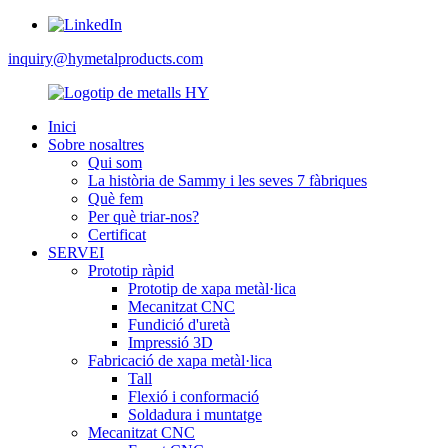
inquiry@hymetalproducts.com
Inici
Sobre nosaltres
Qui som
La història de Sammy i les seves 7 fàbriques
Què fem
Per què triar-nos?
Certificat
SERVEI
Prototip ràpid
Prototip de xapa metàl·lica
Mecanitzat CNC
Fundició d'uretà
Impressió 3D
Fabricació de xapa metàl·lica
Tall
Flexió i conformació
Soldadura i muntatge
Mecanitzat CNC