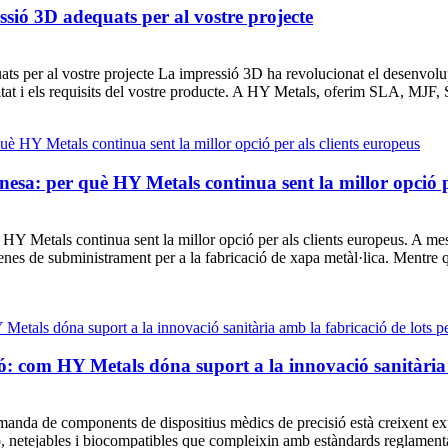
essió 3D adequats per al vostre projecte
ats per al vostre projecte La impressió 3D ha revolucionat el desenvolup
alitat i els requisits del vostre producte. A HY Metals, oferim SLA, MJF,
nesa: per què HY Metals continua sent la millor opció p
 HY Metals continua sent la millor opció per als clients europeus. A mes
denes de subministrament per a la fabricació de xapa metàl·lica. Mentre
ió: com HY Metals dóna suport a la innovació sanitària a
manda de components de dispositius mèdics de precisió està creixent ex
ió, netejables i biocompatibles que compleixin amb estàndards reglamenta