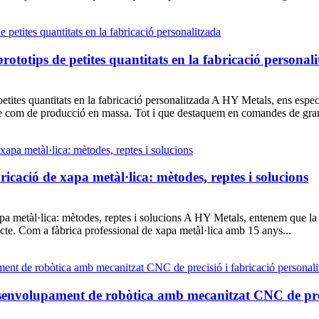
prototips de petites quantitats en la fabricació personal
petites quantitats en la fabricació personalitzada A HY Metals, ens especi
tge com de producció en massa. Tot i que destaquem en comandes de gra
ricació de xapa metàl·lica: mètodes, reptes i solucions
pa metàl·lica: mètodes, reptes i solucions A HY Metals, entenem que la s
ucte. Com a fàbrica professional de xapa metàl·lica amb 15 anys...
envolupament de robòtica amb mecanitzat CNC de preci