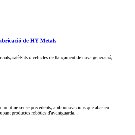
 fabricació de HY Metals
cials, satèl·lits o vehicles de llançament de nova generació,
 a un ritme sense precedents, amb innovacions que abasten
lupant productes robòtics d'avantguarda...