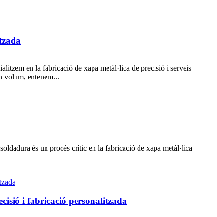
itzada
alitzem en la fabricació de xapa metàl·lica de precisió i serveis
n volum, entenem...
oldadura és un procés crític en la fabricació de xapa metàl·lica
sió i fabricació personalitzada