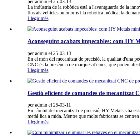
per admin el 25-03-13
La indústria de la robòtica està a l'avantguarda de la innov
fins als vehicles autònoms i la robòtica mèdica, la demand
Llegir més
Aconseguint acabats impecables: com HY Met
per admin el 25-03-13
En el món del mecanitzat de precisió, la qualitat d'una p
CNC és la presència de marques d'eines, que poden afectar
Llegir més
Gestió eficient de comandes de mecanitzat C
per admin el 25-03-11
En l'àmbit del mecanitzat de precisió, HY Metals s'ha est
metàl·lica a mida. Mentre que molts fabricants se centren e
Llegir més