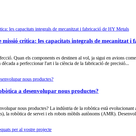
e missió crítica: les capacitats integrals de mecanitzat i
rfecció. Quan els components es destinen al vol, ja sigui en avions comer
ada a perfeccionar l'art i la ciència de la fabricació de precisió...
obòtica a desenvolupar nous productes?
nvolupar nous productes? La indústria de la robòtica està evolucionant
bots), la robòtica de servei i els robots mòbils autònoms (AMR). Desenvo