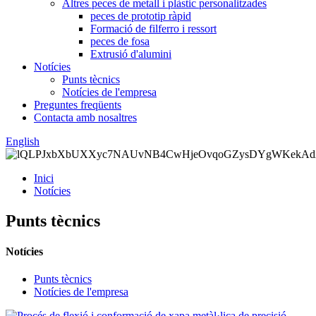
Altres peces de metall i plàstic personalitzades
peces de prototip ràpid
Formació de filferro i ressort
peces de fosa
Extrusió d'alumini
Notícies
Punts tècnics
Notícies de l'empresa
Preguntes freqüents
Contacta amb nosaltres
English
Inici
Notícies
Punts tècnics
Notícies
Punts tècnics
Notícies de l'empresa