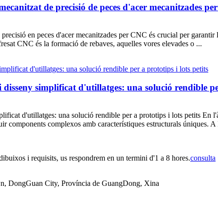
 mecanitzat de precisió de peces d'acer mecanitzades p
precisió en peces d'acer mecanitzades per CNC és crucial per garantir la 
resat CNC és la formació de rebaves, aquelles vores elevades o ...
isseny simplificat d'utillatges: una solució rendible per
ficat d'utillatges: una solució rendible per a prototips i lots petits En 
oduir components complexos amb característiques estructurals úniques. A
buixos i requisits, us respondrem en un termini d'1 a 8 hores.
consulta
n, DongGuan City, Província de GuangDong, Xina